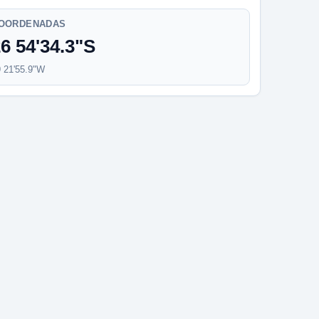
OORDENADAS
6 54'34.3"S
 21'55.9"W