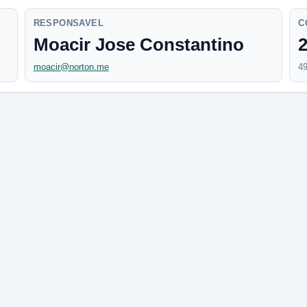
RESPONSAVEL
C
Moacir Jose Constantino
2
moacir@norton.me
49