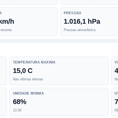
A
PRESSAO
 km/h
1.016,1 hPa
recente
Pressao atmosferica
TEMPERATURA MAXIMA
V
15,0 C
Nas ultimas leituras
Na
UMIDADE MINIMA
U
68%
7
13:30
0