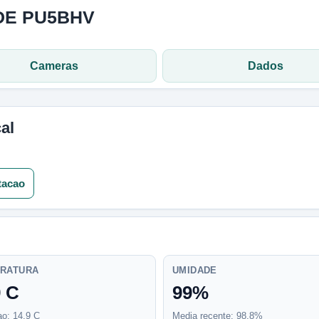
DE PU5BHV
Cameras
Dados
al
tacao
RATURA
UMIDADE
9 C
99%
o: 14,9 C
Media recente: 98,8%