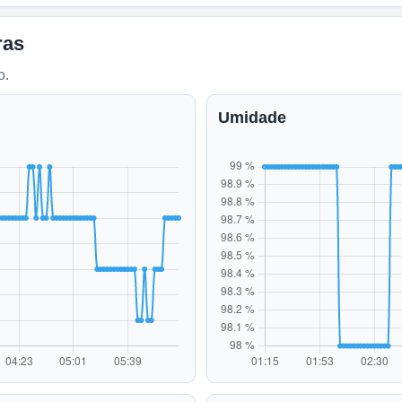
ras
o.
Umidade