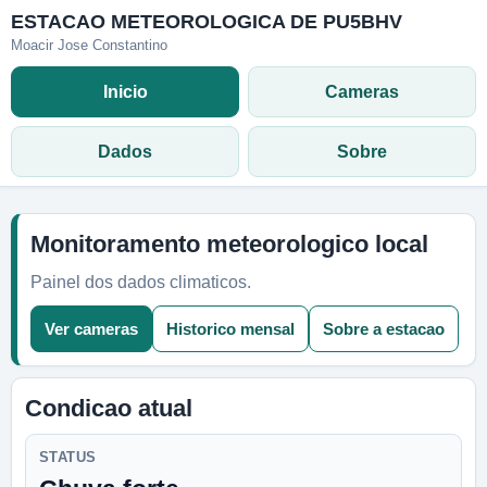
ESTACAO METEOROLOGICA DE PU5BHV
Moacir Jose Constantino
Inicio
Cameras
Dados
Sobre
Monitoramento meteorologico local
Painel dos dados climaticos.
Ver cameras
Historico mensal
Sobre a estacao
Condicao atual
STATUS